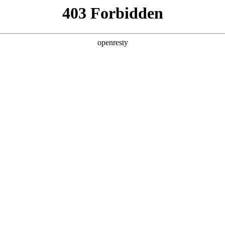
产品及服务
行业解决方案
合作伙伴
投资者关系
长郭为：“人机共舞”格局是未来人工智能产
2025 / 09 / 22
味中华·对话新时代企业家》高端访谈，分享Z6尊龙数码创立25年来